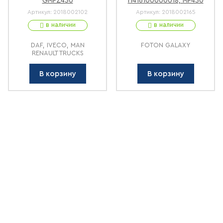
GMFZ430
H416100000018, MF430
Артикул:
2018002102
Артикул:
2018002165
в наличии
в наличии
DAF, IVECO, MAN
FOTON GALAXY
RENAULT TRUCKS
В корзину
В корзину