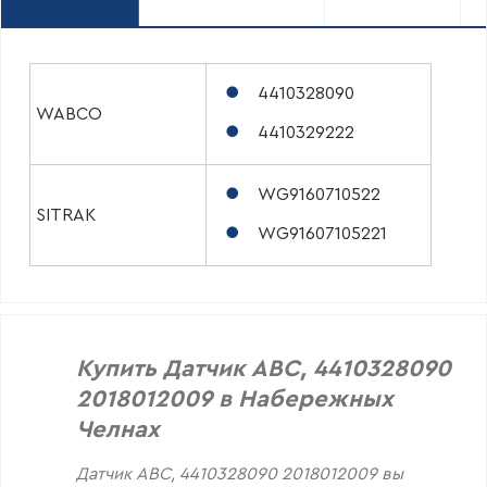
4410328090
WABCO
4410329222
WG9160710522
SITRAK
WG91607105221
Купить Датчик АВС, 4410328090
2018012009 в Набережных
Челнах
Датчик АВС, 4410328090 2018012009 вы