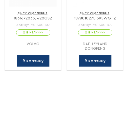
Диск сцепления,
Диск сцепления,
1861672033, 420GSZ
1878010271, 395WGTZ
Артикул:
2018001107
Артикул:
2018001148
в наличии
в наличии
VOLVO
DAF, LEYLAND
DONGFENG
В корзину
В корзину