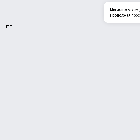
Мы используем
Продолжая прос
О 
СЦЕПЛЕНИЕ
ФИЛЬТРА и АКСЕССУАРЫ
Гидроусилители руля Насосы Коробк