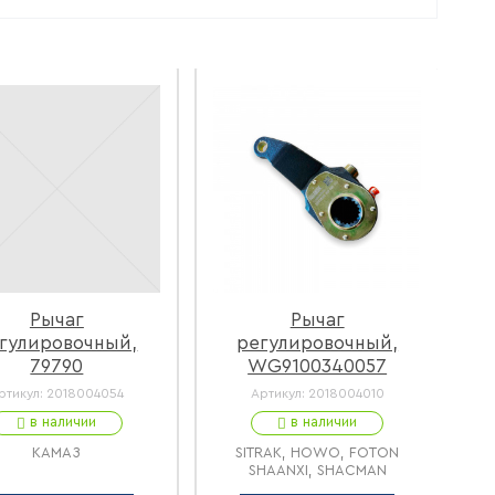
Рычаг
Рычаг
гулировочный,
регулировочный,
79790
WG9100340057
ртикул:
2018004054
Артикул:
2018004010
в наличии
в наличии
КАМАЗ
SITRAK, HOWO, FOTON
SHAANXI, SHACMAN