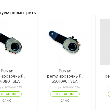
дуем посмотреть
Рычаг
Рычаг
лировочный,
регулировочный,
ре
01080TSLA
3501090TSLA
ул:
2018004035
Артикул:
2018004036
А
в наличии
в наличии
CAMC
CAMC