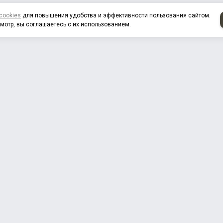
cookies
для повышения удобства и эффективности пользования сайтом.
мотр, вы соглашаетесь с их использованием.
нас
Продукция
Дистрибьюторы
Контакты
Докуме
РЫЧАГИ РЕГУЛИРОВОЧНЫЕ
ВЕНТИЛЯТОРЫ с ВЯЗКОСТН
и отбора мощности
МАХОВИКИ
ТУРБОКОМПРЕССОРЫ