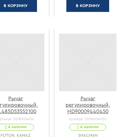
В КОРЗИНУ
В КОРЗИНУ
Рычаг
Рычаг
гулировочный,
регулировочный,
L485D53552100
HD90009440450
ртикул:
2018004016
Артикул:
2018004050
в наличии
в наличии
FOTON, KAMAZ
SHACMAN