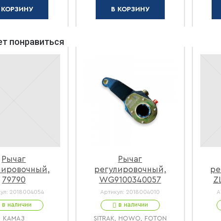
 КОРЗИНУ
В КОРЗИНУ
т понравиться
Рычаг
Рычаг
лировочный,
регулировочный,
ре
79790
WG9100340057
Z
ул:
2018004054
Артикул:
2018004010
А
в наличии
в наличии
КАМАЗ
SITRAK, HOWO, FOTON