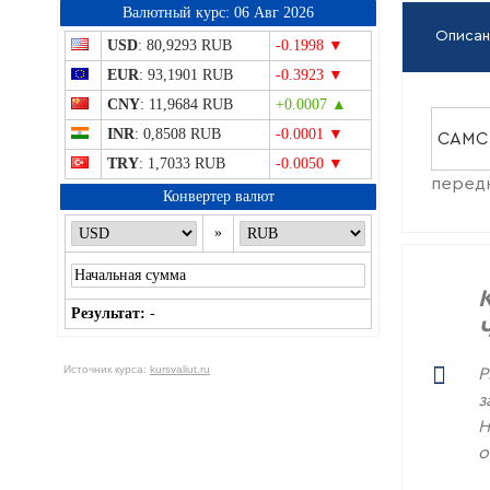
Bалютный курс: 06 Авг 2026
Описан
USD
: 80,9293 RUB
-0.1998 ▼
EUR
: 93,1901 RUB
-0.3923 ▼
CNY
: 11,9684 RUB
+0.0007 ▲
INR
: 0,8508 RUB
-0.0001 ▼
CAMC
TRY
: 1,7033 RUB
-0.0050 ▼
передн
Конвертер валют
»
Результат:
-
Источник курса:
kursvaliut.ru
Р
з
Н
о